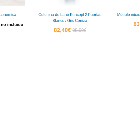
conomica
Columna de baño Koncept 2 Puertas
Mueble micro
Blanco / Gris Ceniza
83
 no incluido
El
El
82,40
€
95,59
€
ecio
precio
precio
ginal
actual
original
:
es:
era:
6,45€.
82,40€.
95,59€.
ejo Aktiva
Mueble recibidor Cajón, Puerta y Espejo
Mueble lavab
Kendra
El
,69
€