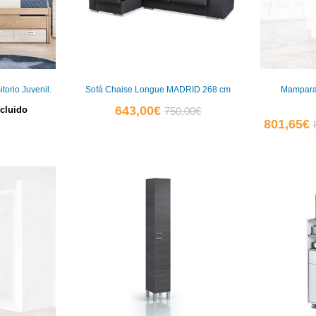
torio Juvenil.
Sofá Chaise Longue MADRID 268 cm
Mampara
El
El
643,00
€
ncluido
750,00
€
E
801,65
€
precio
precio
p
actual
original
a
es:
era:
e
643,00€.
750,00€.
8
0
0