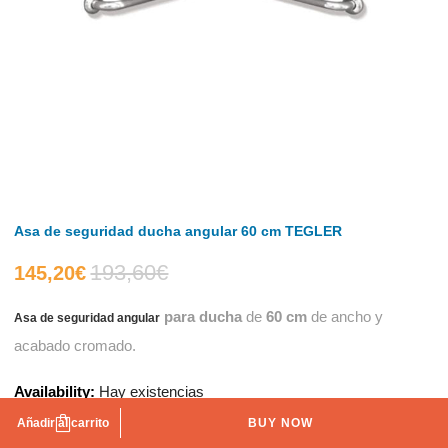
Asa de seguridad ducha angular 60 cm TEGLER
193,60
€
El
El
145,20
€
para ducha
de
60 cm
de ancho y
Asa de seguridad angular
precio
precio
acabado cromado.
actual
original
Availability:
Hay existencias
es:
era:
Añadir al carrito
BUY NOW