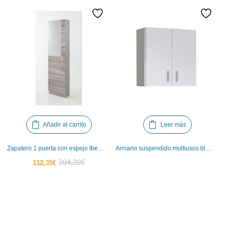
Añadir al carrito
Leer más
Zapatero 1 puerta con espejo Iberodepot
Armario suspendido multiusos blanco Iberodepot
El
El
204,20
€
112,35
€
precio
precio
actual
original
es:
era:
112,35€.
204,20€.