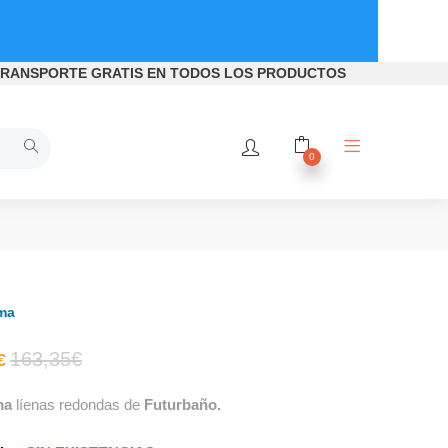
RANSPORTE GRATIS
EN TODOS LOS PRODUCTOS
0
ma
El
El
163,35
€
€
ma
líenas redondas de
Futurbaño.
precio
precio