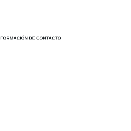
NFORMACIÓN DE CONTACTO
Carrer Miquel Santandreu 27 bj. (España)
info@defabricadirecto.com
formas Mallorca
,
,
al
Digital Sevilla
Diario de Valladolid (El Mundo)
,
ua Mallorca
,
aneros Mallorca