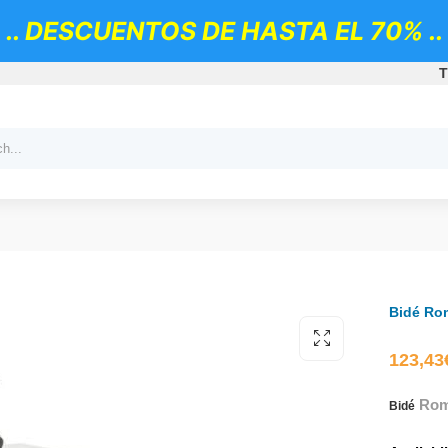
.. DESCUENTOS DE HASTA EL 70% ..
T
Bidé Ro
123,43
Ro
Bidé