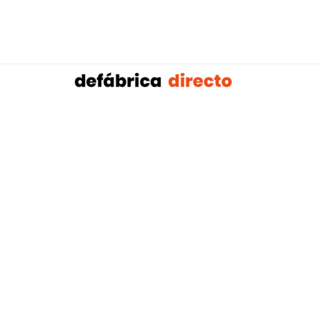
Sobalref SL B16604134 © Copyright 2021 | Tienda 
Blog tendencias y actualidad construcción:
Mampar
,
Porteros Automáticos Mallorca
Instalaciones Multicapa Mal