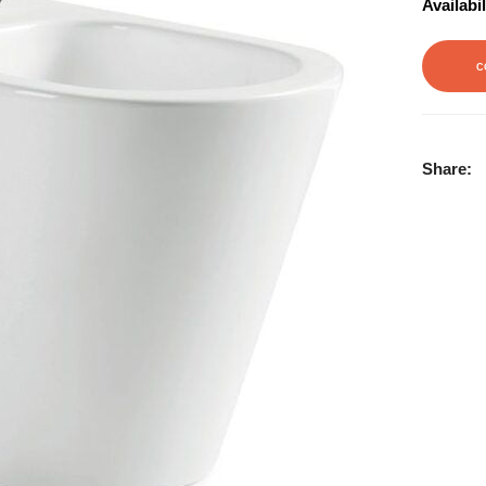
Availabil
C
Share: