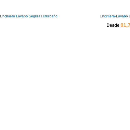
Encimera Lavabo Segura Futurbaño
Encimera-Lavabo 
61,
Desde
0
0