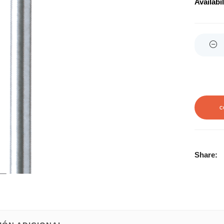
Availabil
Quantity
C
Share: