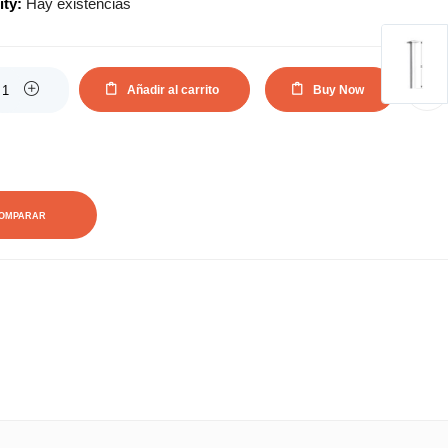
ity:
Hay existencias
Añadir al carrito
Buy Now
AÑADIR A LA LISTA DE DESEOS
OMPARAR
0
0