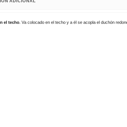
IÓN ADICIONAL
n el techo
. Va colocado en el techo y a él se acopla el duchón redo
y Baleares
.