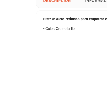
DESCRIPCIÓN
INFORMAC
redondo para empotrar e
Brazo de ducha
• Color: Cromo brillo.
• Material:
Latón.
• Medida: 170 mm.
Gastos de
envío gratis
para
Península 
RELATED PRODUCTS