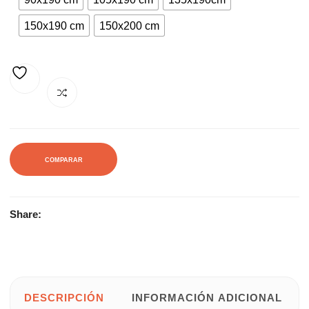
268,00€.
465,00€.
150x190 cm
150x200 cm
AÑADIR A LA LISTA DE DESEOS
COMPARAR
Share:
DESCRIPCIÓN
INFORMACIÓN ADICIONAL