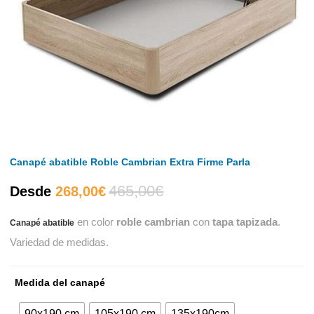
Canapé abatible Roble Cambrian Extra Firme Parla
465,00
€
El
El
Desde
268,00
€
en color
roble cambrian
con
tapa tapizada
.
Canapé abatible
precio
precio
Variedad de medidas.
actual
original
Medida del canapé
es:
era:
90x190 cm
105x190 cm
135x190cm