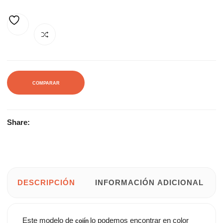
12,00€.
15,00€.
AÑADIR A LA LISTA DE DESEOS
COMPARAR
Share:
DESCRIPCIÓN
INFORMACIÓN ADICIONAL
Este modelo de
lo podemos encontrar en color
cojín