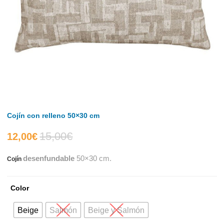
Cojín con relleno 50×30 cm
15,00
€
El
El
12,00
€
desenfundable
50×30 cm.
Cojín
precio
precio
actual
original
Color
es:
era:
Beige
Salmón
Beige y Salmón