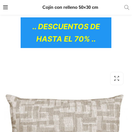
TRANSPORTE GRATIS
EN TODOS LOS
Cojín con relleno 50×30 cm
PRODUCTOS
.. DESCUENTOS DE
HASTA EL 70% ..
OS CERÁMICOS)