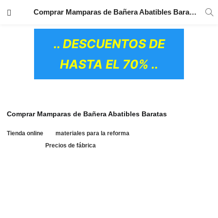
TRANSPORTE GRATIS
EN TODOS LOS
Comprar Mamparas de Bañera Abatibles Baratas
PRODUCTOS
.. DESCUENTOS DE
HASTA EL 70% ..
Comprar Mamparas de Bañera Abatibles Baratas
de
. Envío gratis península
Tienda online
materiales para la reforma
y baleares.
.
comprar mamparas de bañera
Precios de fábrica
abatible baratas, comprar mamparas de bañera frontales
abatible baratas, mampara bañera abatibles barata 2 hojas,
mamparas bañera abatibles baratas 3 puertas, comprar
mamparas de bañera tres hojas abatible baratas, comprar
mamparas de bañera abatible baratas roca, comprar
OS CERÁMICOS)
mamparas de bañera 2 puertas abatibles baratas, comprar