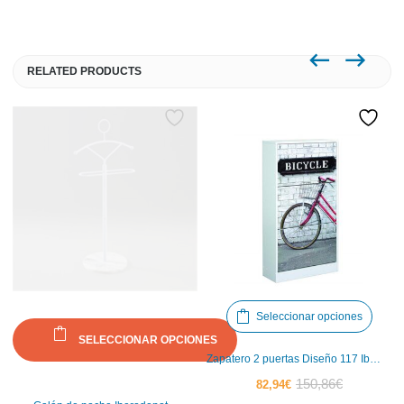
RELATED PRODUCTS
Este
Seleccionar opciones
produ
SELECCIONAR OPCIONES
tiene
Zapatero 2 puertas Diseño 117 Iberodepot
múlti
El
El
150,86
€
82,94
€
Este
varia