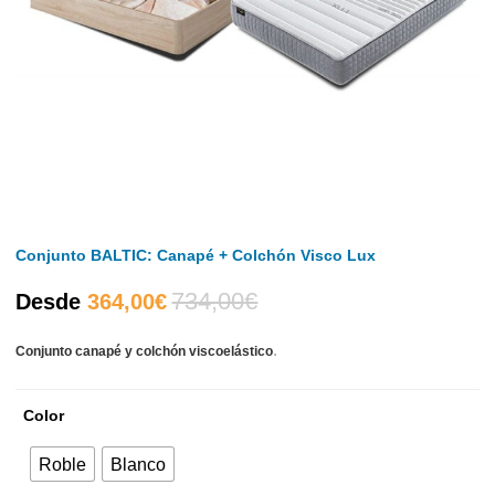
Conjunto BALTIC: Canapé + Colchón Visco Lux
734,00
€
El
El
Desde
364,00
€
.
Conjunto canapé y colchón viscoelástico
precio
precio
actual
original
Color
es:
era:
Roble
Blanco