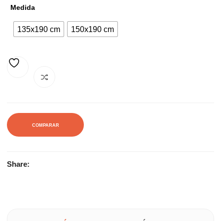
Medida
364,00€.
734,00€.
135x190 cm
150x190 cm
AÑADIR A LA LISTA DE DESEOS
COMPARAR
Share: