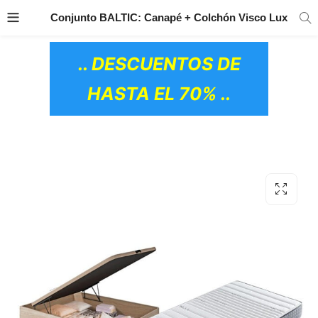
TRANSPORTE GRATIS
EN TODOS LOS
Conjunto BALTIC: Canapé + Colchón Visco Lux
PRODUCTOS
.. DESCUENTOS DE
HASTA EL 70% ..
OS CERÁMICOS)