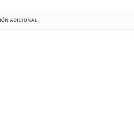
IÓN ADICIONAL
Con jabonera deslizante, flexo reforzado extensible y el maneral c
y Baleares
.