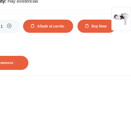
ity:
Hay existencias
Añadir al carrito
Buy Now
AÑADIR A LA LISTA DE DESEOS
OMPARAR
0
0