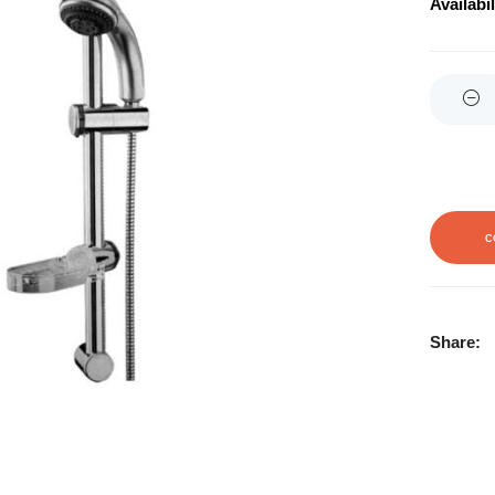
Availabil
Quantity
C
Share: