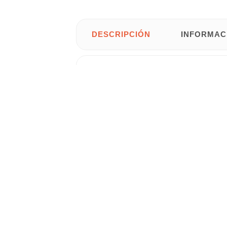
DESCRIPCIÓN
INFORMAC
Conjunto de barra ducha
modelo
Alba.
• Tipo de tubo:
Redondo.
• Longitud: 80 cm.
• Tipo ducha: Hidromasaje.
• Diámetro del tubo: 0,25 cm.
• Material flexo: Acero inoxidable.
• Material:
Acero inoxidable
.
Gastos de
envío gratis
para
Península 