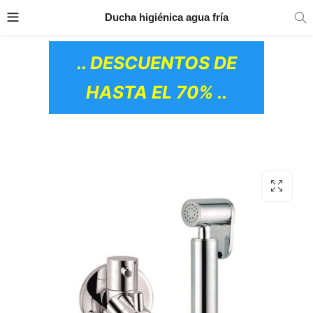
TRANSPORTE GRATIS
EN TODOS LOS
Ducha higiénica agua fría
PRODUCTOS
.. DESCUENTOS DE
HASTA EL 70% ..
OS CERÁMICOS)