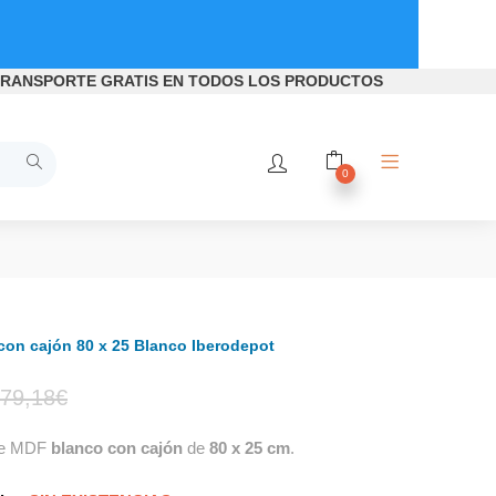
RANSPORTE GRATIS
EN TODOS LOS PRODUCTOS
0
con cajón 80 x 25 Blanco Iberodepot
El
El
79,18
€
e MDF
blanco con cajón
de
80 x 25 cm
.
precio
precio