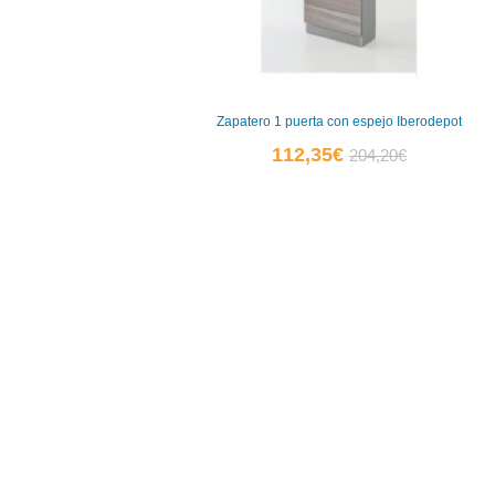
Zapatero 1 puerta con espejo Iberodepot
El
El
112,35
€
204,20
€
precio
precio
actual
original
es:
era:
112,35€.
204,20€.