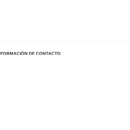
NFORMACIÓN DE CONTACTO
Carrer Miquel Santandreu 27 bj. (España)
info@defabricadirecto.com
formas Mallorca
,
,
al
Digital Sevilla
Diario de Valladolid (El Mundo)