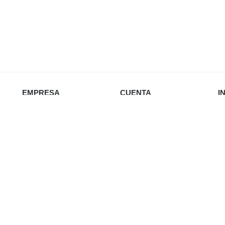
EMPRESA
CUENTA
I
Nosotros
Iniciar sesión
Política de privacidad
Favoritos
Envío y devoluciones
Carrito
Re
Política de cookies
Online de Materiales de Construcción | En los Medios:
Estrella Digit