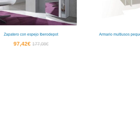
Zapatero con espejo Iberodepot
Armario multiusos pequ
El
El
97,42
€
177,08
€
precio
precio
actual
original
es:
era:
97,42€.
177,08€.
0
0