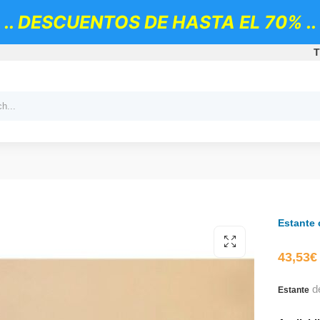
.. DESCUENTOS DE HASTA EL 70% ..
T
Estante 
43,53
€
d
Estante