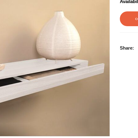
Availabil
C
Share: