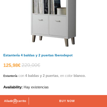
Estantería 4 baldas y 2 puertas Iberodepot
229,00
€
El
El
125,98
€
con
4 baldas y 2 puertas
, en color
blanco.
Estantería
precio
precio
Availability:
Hay existencias
actual
original
es:
era:
Añadir al carrito
BUY NOW
AÑADIR A LA LISTA DE DESEOS