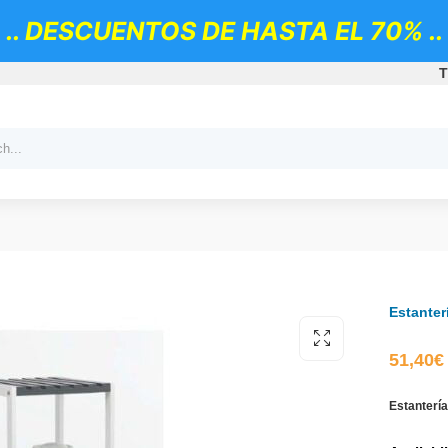
.. DESCUENTOS DE HASTA EL 70% ..
T
Estanter
51,40
€
Estantería