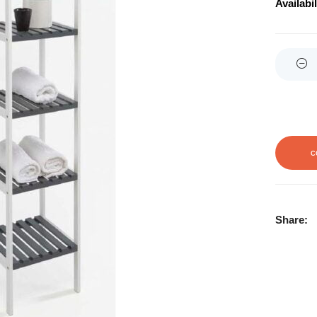
Availabil
Quantity
C
Share: