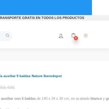
RANSPORTE GRATIS
EN TODOS LOS PRODUCTOS
0
ía auxiliar 5 baldas Nature Iberodepot
El
El
93,48
€
auxiliar
con 5 baldas
de 140 x 34 x 30 cm, en acabado
blanco
y
gr
precio
precio