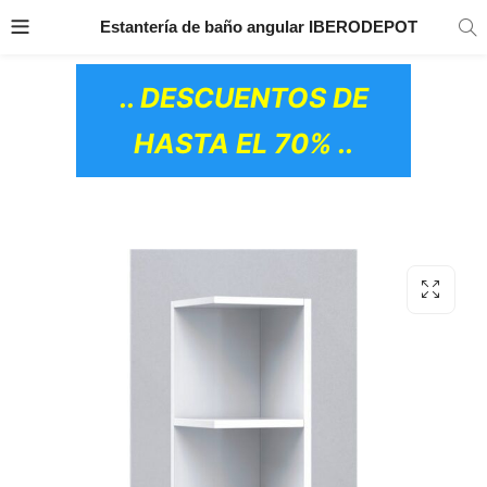
TRANSPORTE GRATIS
EN TODOS LOS
Estantería de baño angular IBERODEPOT
PRODUCTOS
.. DESCUENTOS DE
HASTA EL 70% ..
OS CERÁMICOS)