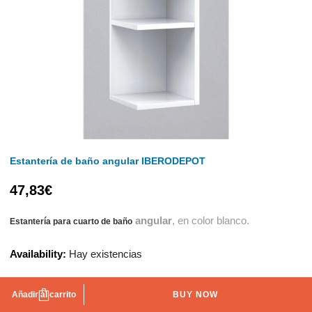
Estantería de baño angular IBERODEPOT
47,83
€
angular
, en color blanco.
Estantería para cuarto de baño
Availability:
Hay existencias
Añadir al carrito
BUY NOW
AÑADIR A LA LISTA DE DESEOS