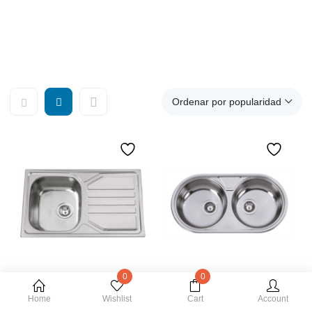
Fregaderos para cocina, Fregaderos de acero inoxidable,
Fregadero con escurridor, Fregadero 2 senos, Fregadero
grande, Fregadero redondo, Fregaderos pequeños
Ordenar por popularidad
0
0
Añadir al carrito
Añadir al carrito
Home
Wishlist
Cart
Account