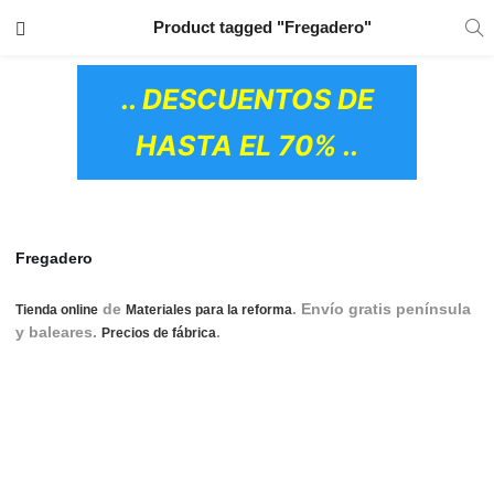
TRANSPORTE GRATIS
EN TODOS LOS
Product tagged "Fregadero"
PRODUCTOS
.. DESCUENTOS DE
HASTA EL 70% ..
Fregadero
de
. Envío gratis península
Tienda online
Materiales para la reforma
y baleares.
.
Fregaderos, Fregadero,
Precios de fábrica
Fregadero de cocina, Fregaderos de cocina, Fregaderos
cocina, Fregadero cocina, Fregadero blanco, Fregadero roca,
fregaderos baratos, Fregadero negro, Fregadero acero
inoxidable, Fregaderos acero inoxidable,Fregadero dos
senos, Fregaderos resina, Fregaderos inox, Fregadero de
OS CERÁMICOS)
esquina, Fregaderos un seno, Fregadero rústico, Fregadero
inox, Fregaderos rústicos, Fregadero de acero inoxidable,