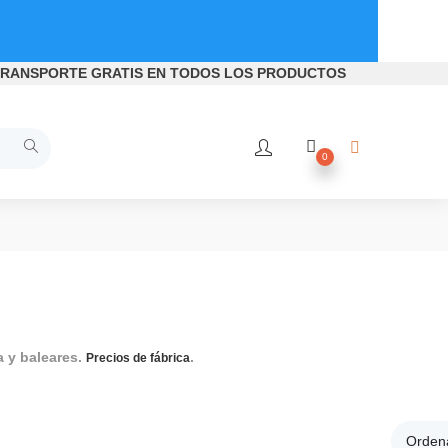
RANSPORTE GRATIS
EN TODOS LOS PRODUCTOS
0
a y baleares.
.
Bidé Grifería, Bidé Griferia, Grifería 
Precios de fábrica
Ordena