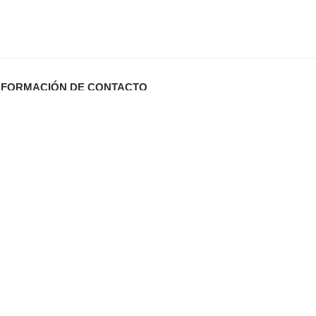
NFORMACIÓN DE CONTACTO
Carrer Miquel Santandreu 27 bj. (España)
info@defabricadirecto.com
formas Mallorca
,
,
al
Digital Sevilla
Diario de Valladolid (El Mundo)
,
ua Mallorca
,
aneros Mallorca