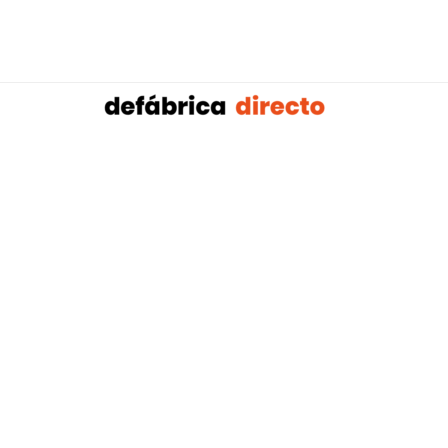
Sobalref SL B16604134 © Copyright 2021 | Tienda 
Blog tendencias y actualidad construcción:
Mampar
,
Porteros Automáticos Mallorca
Instalaciones Multicapa Mal
,
,