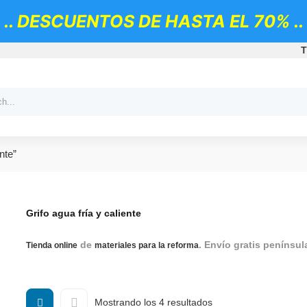
.. DESCUENTOS DE HASTA EL 70% ..
T
nte”
Grifo agua fría y caliente
de
. Envío gratis penínsul
Tienda online
materiales para la reforma
Bidé, Grifo de Bidé, Grifos Bidé, Grifo Bide Roca
Ordenado
Mostrando los 4 resultados