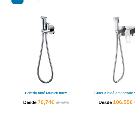
por
popularidad
Grifería bidé Munich Imex
Grifería bidé empotrado
El
El
E
70,74
€
106,55
€
Desde
95,59
€
Desde
precio
precio
p
actual
original
a
es:
era:
e
70,74€.
95,59€.
1