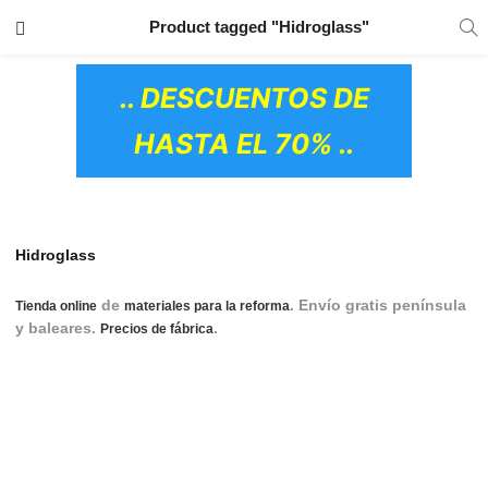
TRANSPORTE GRATIS
EN TODOS LOS
Product tagged "Hidroglass"
PRODUCTOS
.. DESCUENTOS DE
HASTA EL 70% ..
Hidroglass
de
. Envío gratis península
Tienda online
materiales para la reforma
y baleares.
.
hidroglass, hidroglass catalogo
Precios de fábrica
pdf, hidroglass mamparas, hidroglass mamparas baño,
mamparas hidroglass opiniones, mamparas hidroglass
opiniones, hidroglass mamparas de baño, hidroglass
cordoba, mamparas hidroglass, mampara hidroglass modelo
eden.
OS CERÁMICOS)