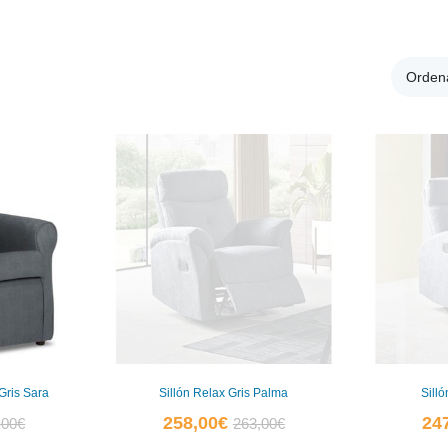
Ordena
0
0
 Gris Sara
Sillón Relax Gris Palma
Silló
El
El
El
258,00
€
24
,00
€
263,00
€
io
precio
precio
precio