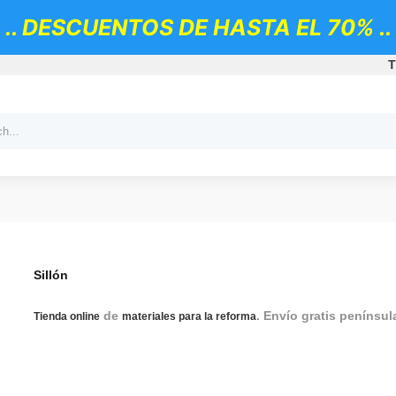
.. DESCUENTOS DE HASTA EL 70% ..
T
Sillón
de
. Envío gratis penínsul
Tienda online
materiales para la reforma
comedor, sillas comedor, silla para comedor, sillas para com
cocina, silla de cocina, sillas de cocina, silla para mesa de co
oficina, sillas para oficina, sillas para oficinas, ailla de escri
taburetes, taburetes altos, taburete barra americana, taburet