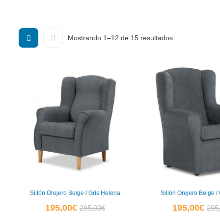
estudio, sillas de estudio.
Ordenado
Mostrando 1–12 de 15 resultados
por
popularidad
Sillón Orejero Beige / Gris Helena
Sillón Orejero Beige /
El
El
El
195,00
€
195,00
€
295,00
€
295
precio
precio
prec