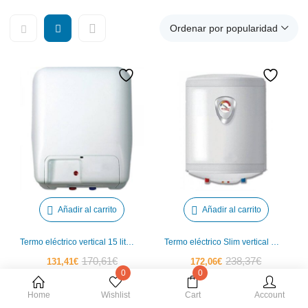
Ordenar por popularidad
Añadir al carrito
Añadir al carrito
Termo eléctrico vertical 15 litros
Termo eléctrico Slim vertical 50 litros Tegler
El
El
El
El
170,61
€
238,37
€
131,41
€
172,06
€
0
0
precio
precio
precio
precio
actual
original
actual
original
Home
Wishlist
Cart
Account