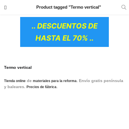
TRANSPORTE GRATIS
EN TODOS LOS
Product tagged "Termo vertical"
PRODUCTOS
.. DESCUENTOS DE
HASTA EL 70% ..
Termo vertical
de
. Envío gratis península
Tienda online
materiales para la reforma
y baleares.
.
termo, termos, termos eléctricos,
Precios de fábrica
termo eléctrico, termos electricos, termo electrico, termo
vertical, termos verticales, termo 15 litros, termo 15l, termo 50
litros, termo 50l, termo 80 litros, termo 80l, termo 100 litros,
termo 100l, termo 30 litros, termo 30l, comprar termos,
comprar termo, termo barato, termos baratos.
OS CERÁMICOS)