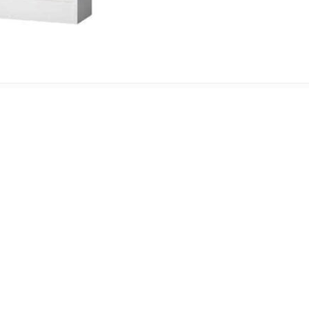
IÓN ADICIONAL
antes
color blanco.
m de fondo.
 un periodo
entre 2 y 8 días laborables
.