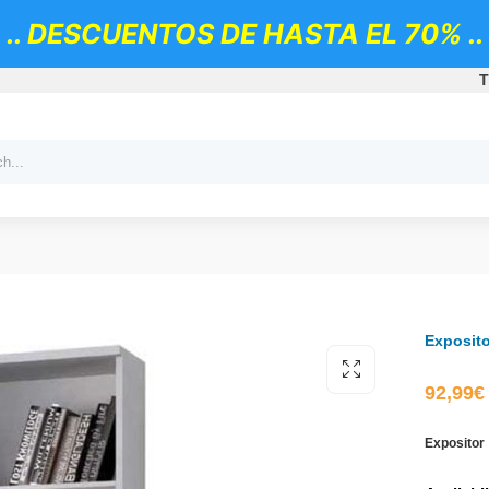
.. DESCUENTOS DE HASTA EL 70% ..
T
Exposito
92,99
€
Expositor