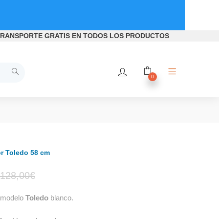
RANSPORTE GRATIS
EN TODOS LOS PRODUCTOS
0
r Toledo 58 cm
El
El
128,00
€
modelo
Toledo
blanco.
precio
precio