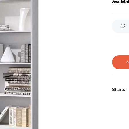
Availabil
Quantity
C
Share: