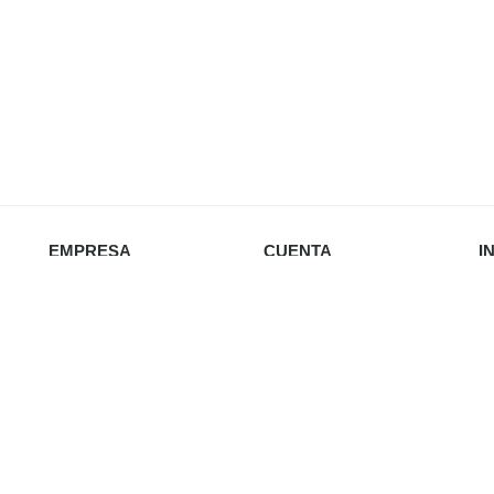
EMPRESA
CUENTA
I
Nosotros
Iniciar sesión
Política de privacidad
Favoritos
Envío y devoluciones
Carrito
Re
Política de cookies