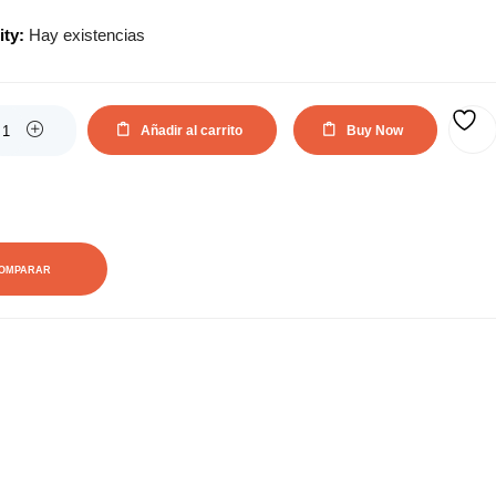
actual
original
ity:
Hay existencias
es:
era:
33,40€.
60,78€.
Añadir al carrito
Buy Now
AÑADIR A LA LISTA DE DESEOS
OMPARAR