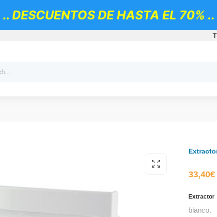
.. DESCUENTOS DE HASTA EL 70% ..
T
Extracto
33,40
€
Extractor
blanco.