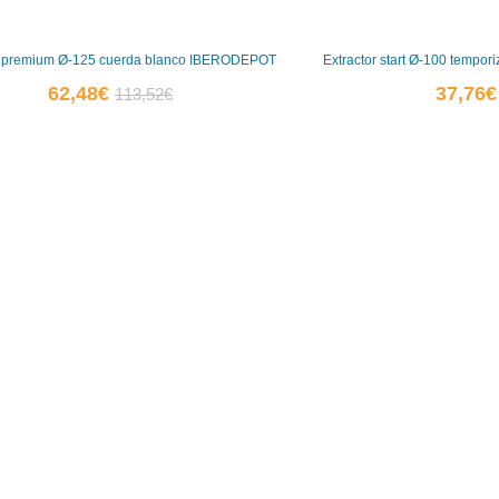
r premium Ø-125 cuerda blanco IBERODEPOT
Extractor start Ø-100 temp
El
El
62,48
€
37,76
€
113,52
€
precio
precio
actual
original
es:
era:
62,48€.
113,52€.