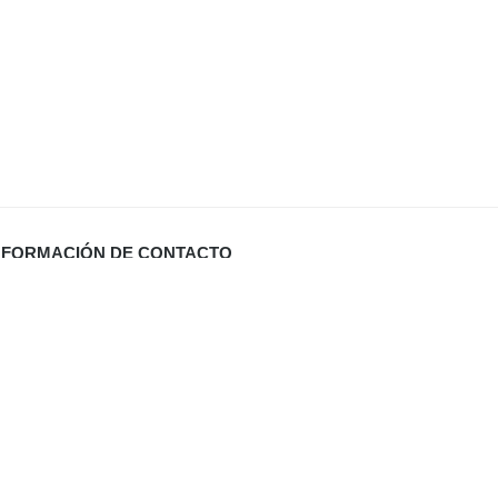
NFORMACIÓN DE CONTACTO
Carrer Miquel Santandreu 27 bj. (España)
info@defabricadirecto.com
formas Mallorca