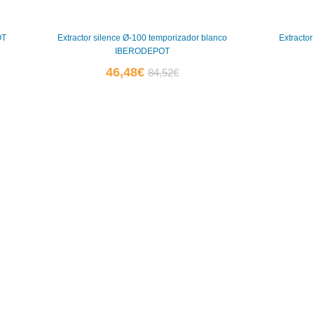
OT
Extractor silence Ø-100 temporizador blanco
Extracto
IBERODEPOT
El
El
46,48
€
84,52
€
precio
precio
actual
original
es:
era:
46,48€.
84,52€.