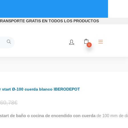
RANSPORTE GRATIS
EN TODOS LOS PRODUCTOS
0
r start Ø-100 cuerda blanco IBERODEPOT
El
El
60,78
€
start de baño o cocina de encendido con cuerda
de 100 mm de diá
precio
precio