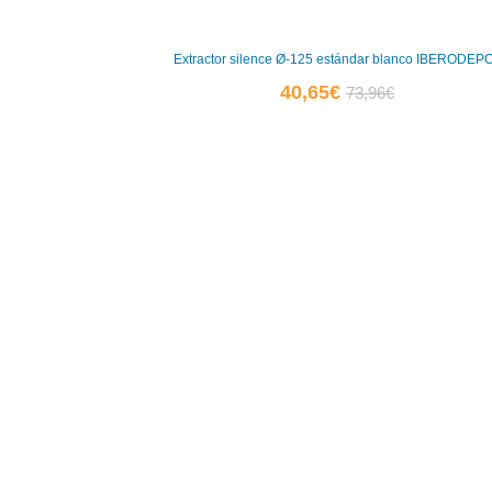
Extractor silence Ø-125 estándar blanco IBERODEP
El
El
40,65
€
73,96
€
precio
precio
actual
original
es:
era:
40,65€.
73,96€.