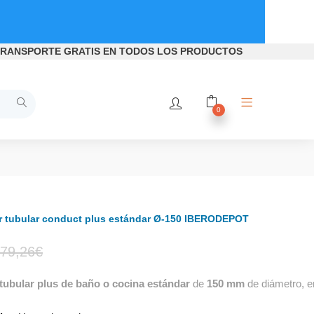
RANSPORTE GRATIS
EN TODOS LOS PRODUCTOS
0
or tubular conduct plus estándar Ø-150 IBERODEPOT
El
El
79,26
€
tubular plus de baño o cocina estándar
de
150 mm
de diámetro, e
precio
precio