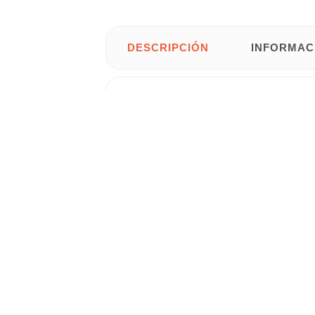
DESCRIPCIÓN
INFORMAC
tubular en línea Conduct Plus
Extractor
reducido, diseñado con tecnología eco fr
• Color: Blanco.
•
Bajo nivel sonoro
. Ø
150 mm
. 220-24
• 298 m3/h de extracción máx. 40 dB (A)
• Diseñado para funcionamiento continuo
• Peso producto (kg): 0,93.
•
Medidas:
125 cm de diámetro x 10,8 c
Gastos de
envío gratis
para
Península 