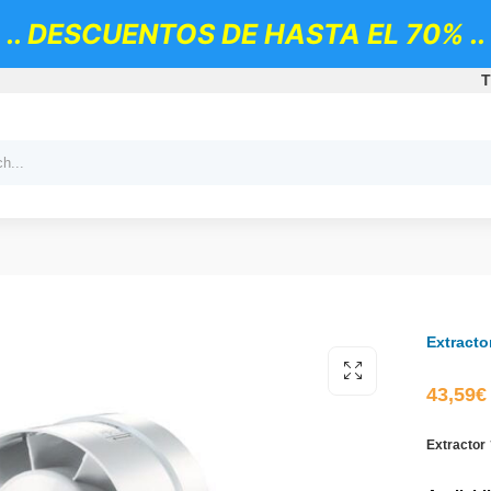
.. DESCUENTOS DE HASTA EL 70% ..
T
Extract
43,59
€
Extractor