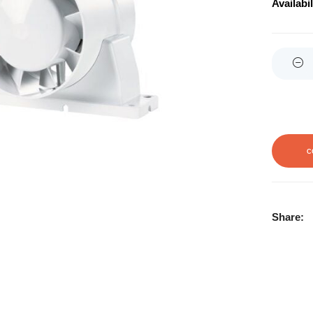
Availabil
Quantity
C
Share: