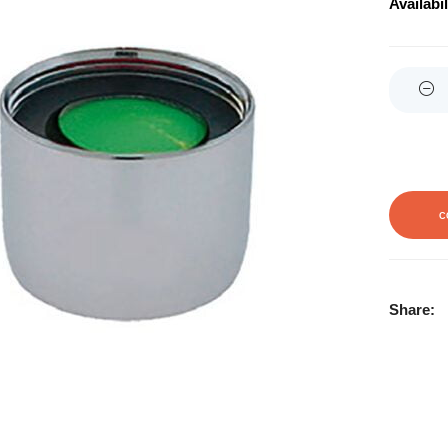
Availabil
Quantity
C
Share: