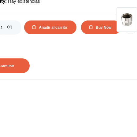
ity:
Hay existencias
Añadir al carrito
Buy Now
AÑADIR A LA LISTA DE DESEOS
OMPARAR
0
0