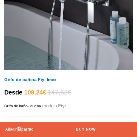
Grifo de bañera Fiyi Imex
147,62
€
El
El
Desde
109,24
€
modelo
Fiyi.
Grifo de baño / ducha
precio
precio
actual
original
Color
Añadir al carrito
BUY NOW