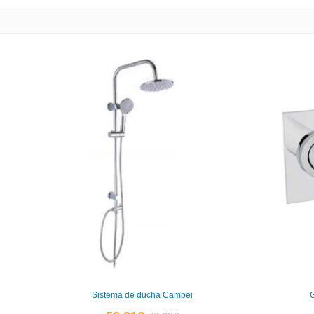
Sistema de ducha Campei
G
El
El