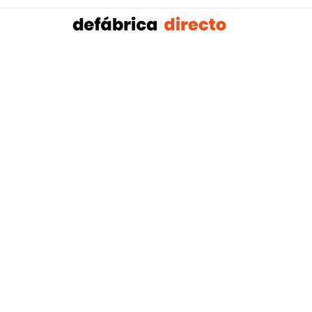
Sobalref SL B16604134 © Copyright 2021 | Tienda 
Blog tendencias y actualidad construcción:
Mampar
,
Porteros Automáticos Mallorca
Instalaciones Multicapa Mal
,
,
Antenistas Mallorca
Bañera por Ducha Mallorca
Electricis
,
,
Mallorca
Reformas Baños Mallorca
Tejados y Cubiertas Ma
,
,
,
Mallorca
Pladur Mallorca
Mamparas Solintex
Instalación 