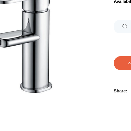
Availabil
Quantity
C
Share: