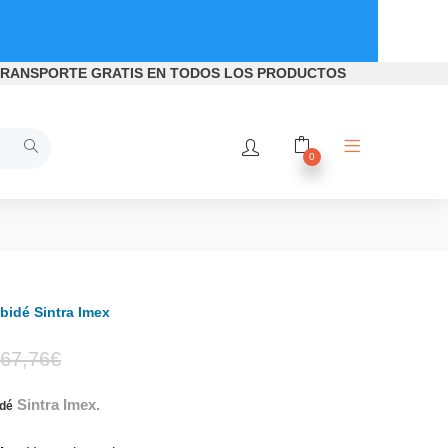
RANSPORTE GRATIS
EN TODOS LOS PRODUCTOS
0
 bidé Sintra Imex
El
El
67,76
€
Sintra Imex.
precio
precio
idé