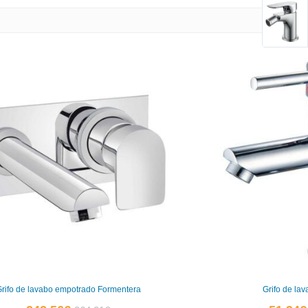
rifo de lavabo empotrado Formentera
Grifo de la
El
El