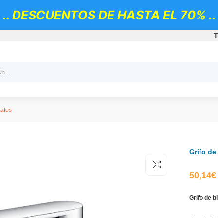
.. DESCUENTOS DE HASTA EL 70% ..
T
ratos
Grifo de
50,14
€
Grifo de b