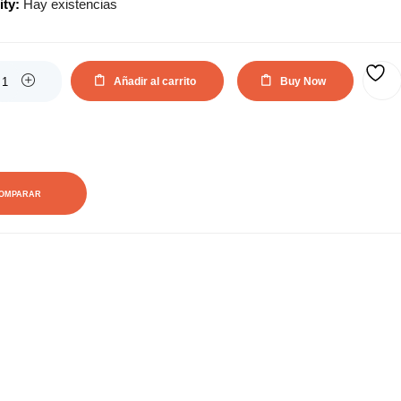
ity:
Hay existencias
actual
original
es:
era:
Añadir al carrito
Buy Now
AÑADIR A LA LISTA DE DESEOS
50,14€.
67,76€.
OMPARAR