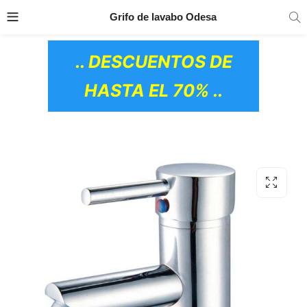
TRANSPORTE GRATIS
EN TODOS LOS
Grifo de lavabo Odesa
PRODUCTOS
.. DESCUENTOS DE
HASTA EL 70% ..
OS CERÁMICOS)