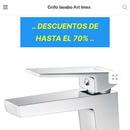
TRANSPORTE GRATIS
EN TODOS LOS
Grifo lavabo Art Imex
PRODUCTOS
.. DESCUENTOS DE
HASTA EL 70% ..
OS CERÁMICOS)