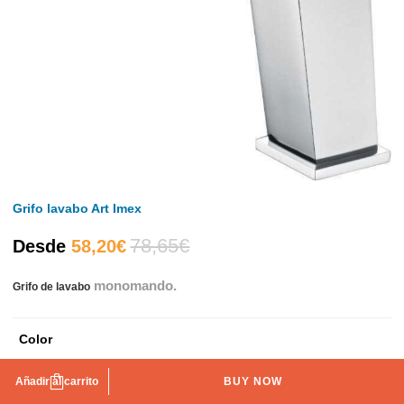
Grifo lavabo Art Imex
78,65
€
El
El
Desde
58,20
€
monomando.
Grifo de lavabo
precio
precio
actual
original
Color
es:
era:
Cromo
Blanco mate
Negro mate
Añadir al carrito
BUY NOW