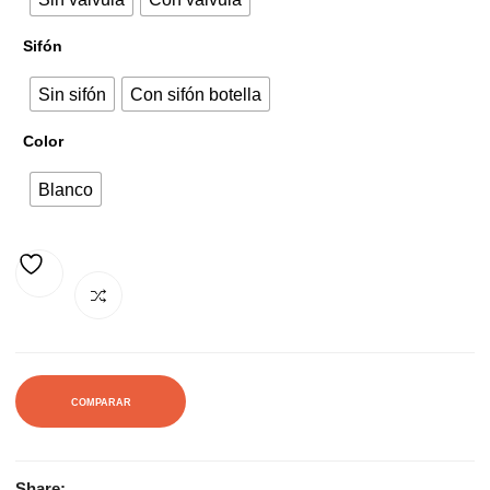
201,20€.
274,67€.
Sifón
Sin sifón
Con sifón botella
Color
Blanco
AÑADIR A LA LISTA DE DESEOS
COMPARAR
Share: