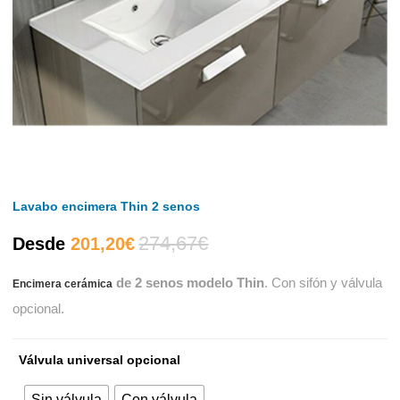
Lavabo encimera Thin 2 senos
274,67
€
El
El
Desde
201,20
€
de 2 senos modelo Thin
. Con sifón y válvula
Encimera cerámica
precio
precio
opcional.
actual
original
Válvula universal opcional
es:
era:
Sin válvula
Con válvula