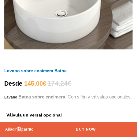
Lavabo sobre encimera Batna
174,24
€
El
El
Desde
145,00
€
Batna sobre encimera
. Con sifón y válvulas opcionales.
Lavabo
precio
precio
actual
original
Válvula universal opcional
es:
era:
Sin válvula
Con válvula
Añadir al carrito
BUY NOW