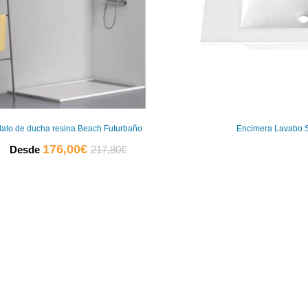
lato de ducha resina Beach Futurbaño
Encimera Lavabo 
El
El
176,00
€
Desde
217,80
€
precio
precio
actual
original
es:
era:
176,00€.
217,80€.