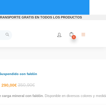
RANSPORTE GRATIS
EN TODOS LOS PRODUCTOS
0
Suspendido con faldón
El
El
350,90
€
290,00
€
 carga mineral con faldón
. Disponible en diversos colores y medid
precio
precio