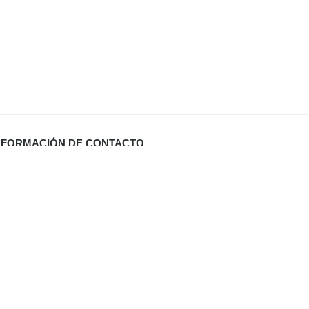
NFORMACIÓN DE CONTACTO
Carrer Miquel Santandreu 27 bj. (España)
info@defabricadirecto.com
formas Mallorca