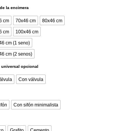
actual
original
de la encimera
es:
era:
6 cm
70x46 cm
80x46 cm
290,00€.
350,90€.
6 cm
100x46 cm
46 cm (1 seno)
46 cm (2 senos)
 universal opcional
álvula
Con válvula
ifón
Con sifón minimalista
co
Grafito
Cemento