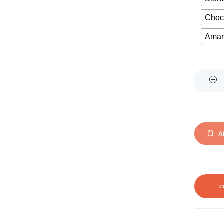
Choc
Amari
Quantity
Añ
C