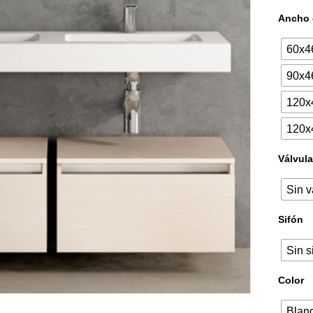
Ancho 
60x4
90x4
120x
120x
Válvula
Sin v
Sifón
Sin s
Color
Blan