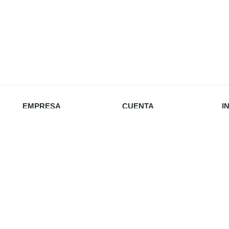
EMPRESA
CUENTA
I
Nosotros
Iniciar sesión
Política de privacidad
Favoritos
Envío y devoluciones
Carrito
Re
Política de cookies