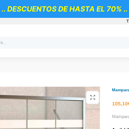
.. DESCUENTOS DE HASTA EL 70% ..
T
Mampara 
105,10
Mampara 