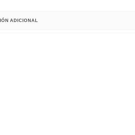
IÓN ADICIONAL
t de Futurbaño.
romado
 Baleares.