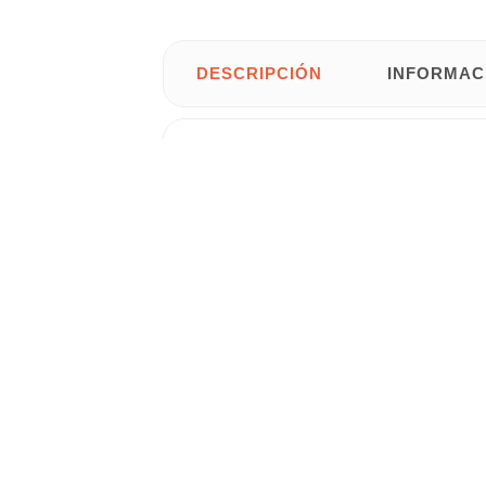
DESCRIPCIÓN
INFORMAC
Mampara Fija para bañera modelo Detroi
• Compuesta por 1 Hoja fija
• Material: Cristal de 6 mm serigrafiado
• Perfil superior y inferior en aluminio c
Medidas disponibles:
70 cm de ancho x 145 cm de altura.
Gastos de envío gratis para Península y