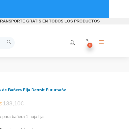
RANSPORTE GRATIS
EN TODOS LOS PRODUCTOS
0
de Bañera Fija Detroit Futurbaño
El
El
133,10
€
€
para bañera 1 hoja fija.
precio
precio