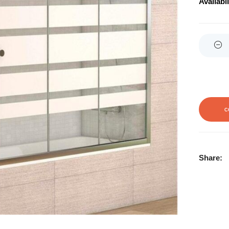
Availabil
Quantity
C
Share: