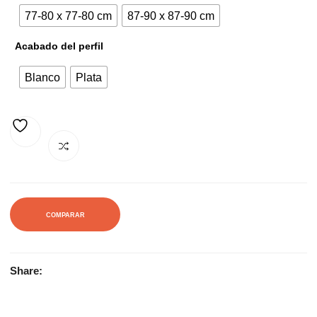
77-80 x 77-80 cm
87-90 x 87-90 cm
316,31€.
388,41€.
Acabado del perfil
Blanco
Plata
AÑADIR A LA LISTA DE DESEOS
COMPARAR
Share: