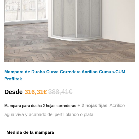
Mampara de Ducha Curva Corredera Acrilico Cumus-CUM
Profiltek
388,41
€
El
El
Desde
316,31
€
+ 2 hojas fijas
. Acrílico
Mampara para ducha 2 hojas correderas
precio
precio
agua viva y acabado del perfil blanco o plata.
actual
original
Medida de la mampara
es:
era: