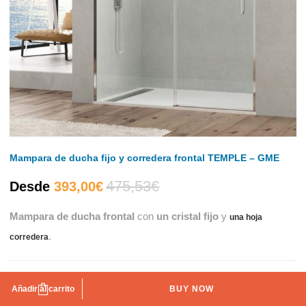
Mampara de ducha fijo y corredera frontal TEMPLE – GME
475,53
€
El
El
Desde
393,00
€
Mampara de ducha frontal
con
un cristal fijo
y
precio
precio
una hoja
.
corredera
actual
original
Medida de la mampara
es:
era:
Añadir al carrito
BUY NOW