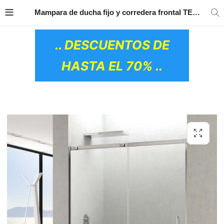
TRANSPORTE GRATIS
EN TODOS LOS
Mampara de ducha fijo y corredera frontal TEMPLE – GME
PRODUCTOS
.. DESCUENTOS DE
HASTA EL 70% ..
OS CERÁMICOS)