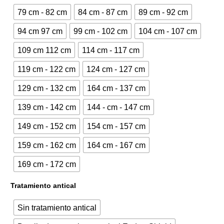
79 cm - 82 cm
84 cm - 87 cm
89 cm - 92 cm
341,00€.
457,38€.
94 cm 97 cm
99 cm - 102 cm
104 cm - 107 cm
109 cm 112 cm
114 cm - 117 cm
119 cm - 122 cm
124 cm - 127 cm
129 cm - 132 cm
164 cm - 137 cm
139 cm - 142 cm
144 - cm - 147 cm
149 cm - 152 cm
154 cm - 157 cm
159 cm - 162 cm
164 cm - 167 cm
169 cm - 172 cm
Tratamiento antical
Sin tratamiento antical