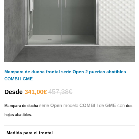
Mampara de ducha frontal serie Open 2 puertas abatibles
COMBI I GME
457,38
€
El
El
Desde
341,00
€
serie
Open
modelo
COMBI I
de
GME
con
Mampara de ducha
precio
precio
dos
.
hojas abatibles
actual
original
Medida para el frontal
es:
era: