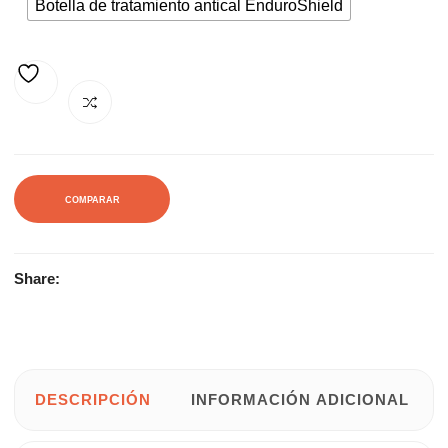
Botella de tratamiento antical EnduroShield
AÑADIR A LA LISTA DE DESEOS
COMPARAR
Share:
DESCRIPCIÓN
INFORMACIÓN ADICIONAL