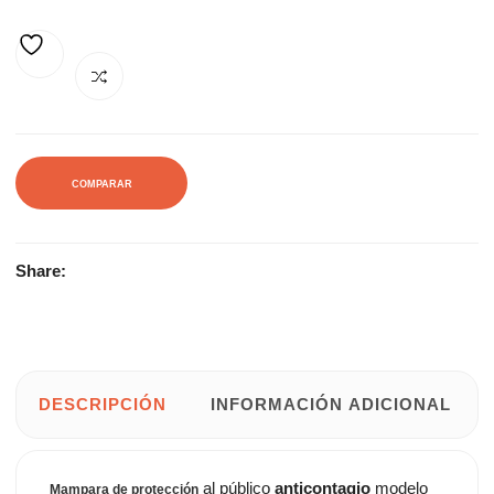
248,05€.
387,20€.
AÑADIR A LA LISTA DE DESEOS
COMPARAR
Share:
DESCRIPCIÓN
INFORMACIÓN ADICIONAL
al público
anticontagio
modelo
Mampara de protección