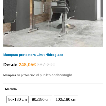
Mampara protectora Limit Hidroglass
387,20
€
El
El
Desde
248,05
€
al público
anticontagio.
Mampara de protección
precio
precio
actual
original
Medida
es:
era:
80x180 cm
90x180 cm
100x180 cm