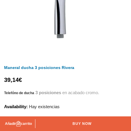
Maneral ducha 3 posiciones Rivera
39,14
€
3 posiciones
en acabado cromo.
Telefóno de ducha
Availability:
Hay existencias
Añadir al carrito
BUY NOW
AÑADIR A LA LISTA DE DESEOS