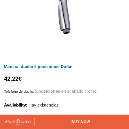
Maneral ducha 5 posiciones Durán
42,22
€
5 posiciones
en acabado cromo.
Telefóno de ducha
Availability:
Hay existencias
Añadir al carrito
BUY NOW
AÑADIR A LA LISTA DE DESEOS