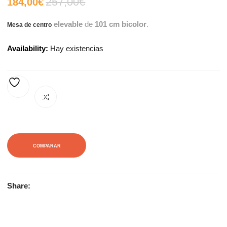
257,00
€
El
El
184,00
€
elevable
de
101 cm
bicolor
.
Mesa de centro
precio
precio
Availability:
Hay existencias
actual
original
es:
era:
AÑADIR A LA LISTA DE DESEOS
184,00€.
257,00€.
COMPARAR
Share: