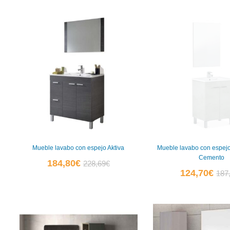
por
popularidad
Mueble lavabo con espejo Aktiva
Mueble lavabo con espejo
Cemento
El
El
184,80
€
228,69
€
El
124,70
€
187
precio
precio
prec
actual
original
actu
es:
era:
es:
184,80€.
228,69€.
124,