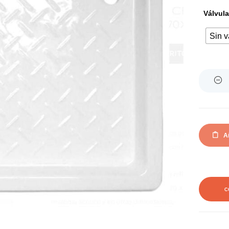
Válvula
Sin v
Quantity
Añ
C