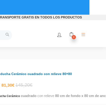
RANSPORTE GRATIS
EN TODOS LOS PRODUCTOS
0
 ducha Cerámico cuadrado con relieve 80×80
El
El
145,20
€
81,30
€
cuadrado
con relieve
80 cm de fondo x 80 cm de anc
precio
precio
ducha Cerámico