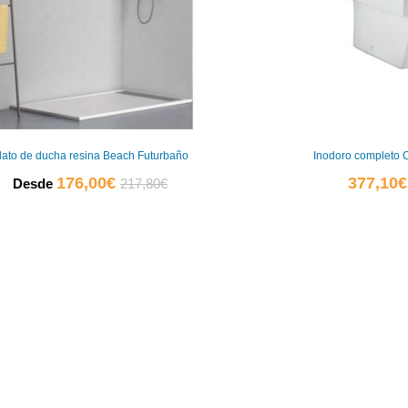
lato de ducha resina Beach Futurbaño
Inodoro completo
El
El
176,00
€
377,10
€
Desde
217,80
€
precio
precio
actual
original
es:
era:
0
176,00€.
217,80€.
0