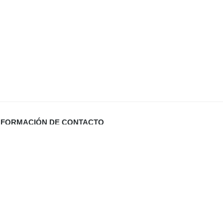
NFORMACIÓN DE CONTACTO
Carrer Miquel Santandreu 27 bj. (España)
info@defabricadirecto.com
formas Mallorca