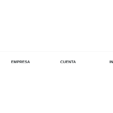
EMPRESA
CUENTA
I
Nosotros
Iniciar sesión
Política de privacidad
Favoritos
Envío y devoluciones
Carrito
Re
Política de cookies