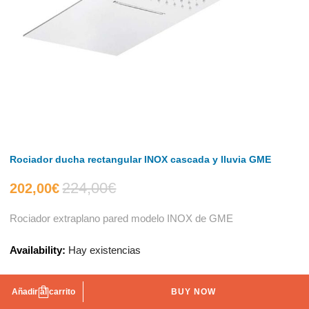
Rociador ducha rectangular INOX cascada y lluvia GME
224,00
€
El
El
202,00
€
Rociador extraplano pared modelo INOX de GME
precio
precio
Availability:
Hay existencias
actual
original
es:
era:
Añadir al carrito
BUY NOW
AÑADIR A LA LISTA DE DESEOS