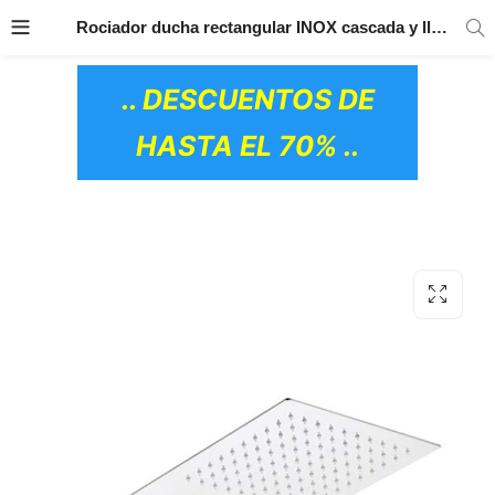
TRANSPORTE GRATIS
EN TODOS LOS
Rociador ducha rectangular INOX cascada y lluvia GME
PRODUCTOS
.. DESCUENTOS DE
HASTA EL 70% ..
OS CERÁMICOS)