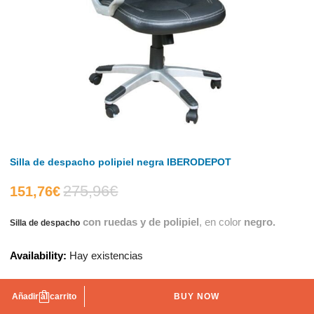
Silla de despacho polipiel negra IBERODEPOT
275,96
€
El
El
151,76
€
con ruedas y de polipiel
, en color
negro.
Silla de despacho
precio
precio
Availability:
Hay existencias
actual
original
es:
era:
Añadir al carrito
BUY NOW
AÑADIR A LA LISTA DE DESEOS