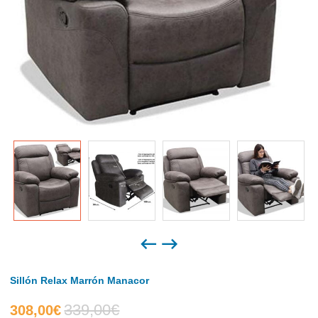
Sillón Relax Marrón Manacor
339,00
€
El
El
308,00
€