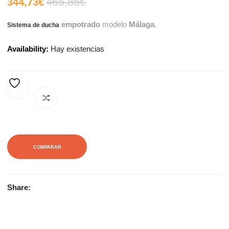
465,85
€
El
El
344,73
€
empotrado
modelo
Málaga.
Sistema de ducha
precio
precio
Availability:
Hay existencias
actual
original
es:
era:
AÑADIR A LA LISTA DE DESEOS
344,73€.
465,85€.
COMPARAR
Share: