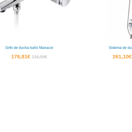
Grifo de ducha-baño Manacor
Sistema de d
El
El
176,81
€
261,10
€
216,59
€
precio
precio
actual
original
es:
era:
0
176,81€.
216,59€.
0