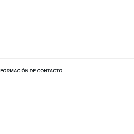
NFORMACIÓN DE CONTACTO
Carrer Miquel Santandreu 27 bj. (España)
info@defabricadirecto.com
formas Mallorca