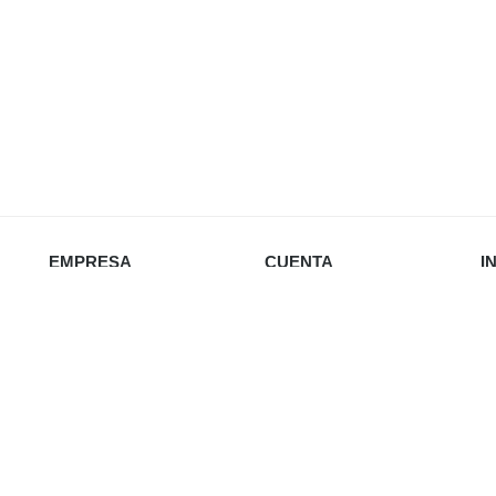
EMPRESA
CUENTA
I
Nosotros
Iniciar sesión
Política de privacidad
Favoritos
Envío y devoluciones
Carrito
Re
Política de cookies