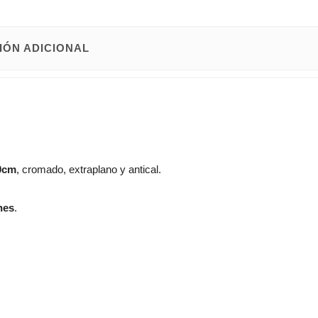
IÓN ADICIONAL
0cm
, cromado, extraplano y antical.
nes
.