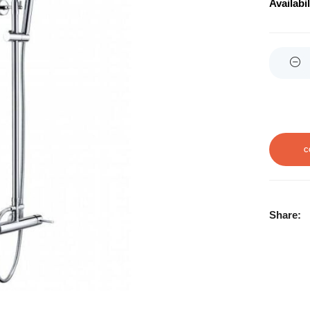
Availabil
Quantity
C
Share: