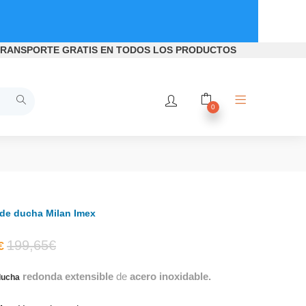
RANSPORTE GRATIS
EN TODOS LOS PRODUCTOS
0
de ducha Milan Imex
El
El
199,65
€
€
redonda extensible
de
acero inoxidable.
precio
precio
ducha