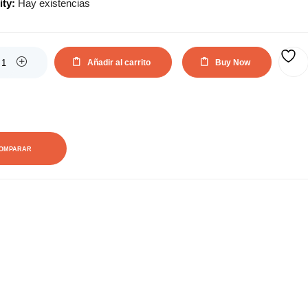
ity:
Hay existencias
actual
original
es:
era:
Añadir al carrito
Buy Now
AÑADIR A LA LISTA DE DESEOS
147,74€.
199,65€.
OMPARAR