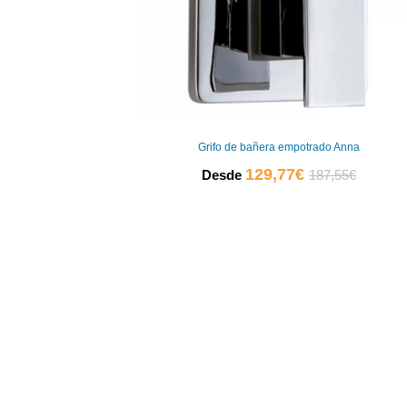
Grifo de bañera empotrado Anna
El
El
129,77
€
Desde
187,55
€
precio
precio
actual
original
es:
era:
129,77€.
187,55€.