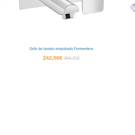
Grifo de lavabo empotrado Formentera
El
El
242,56
€
364,21
€
precio
precio
actual
original
es:
era:
242,56€.
364,21€.