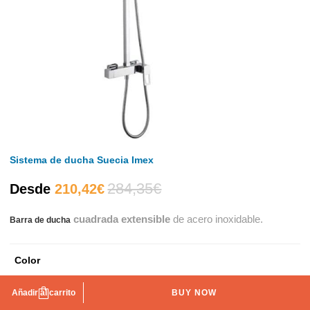
Sistema de ducha Suecia Imex
284,35
€
El
El
Desde
210,42
€
cuadrada extensible
de acero inoxidable.
Barra de ducha
precio
precio
actual
original
Color
es:
era:
Cromo
Negro mate
Negro oro rosa
Negro oro
Añadir al carrito
BUY NOW