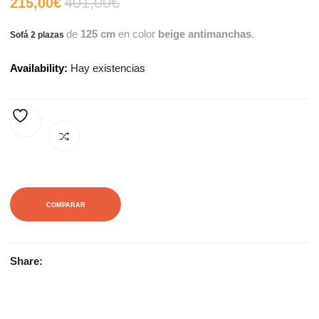
401,00
€
El
El
215,00
€
de
125 cm
en color
beige antimanchas
.
Sofá 2 plazas
precio
precio
Availability:
Hay existencias
actual
original
es:
era:
AÑADIR A LA LISTA DE DESEOS
215,00€.
401,00€.
COMPARAR
Share: