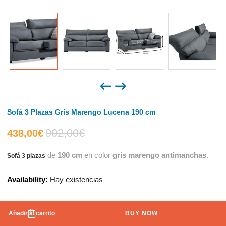
Sofá 3 Plazas Gris Marengo Lucena 190 cm
902,00
€
El
El
438,00
€
de
190 cm
en color
gris marengo antimanchas
.
Sofá 3 plazas
precio
precio
Availability:
Hay existencias
actual
original
es:
era:
Añadir al carrito
BUY NOW
AÑADIR A LA LISTA DE DESEOS