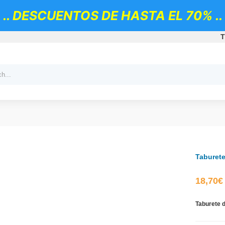
.. DESCUENTOS DE HASTA EL 70% ..
T
Taburet
18,70
€
Taburete 