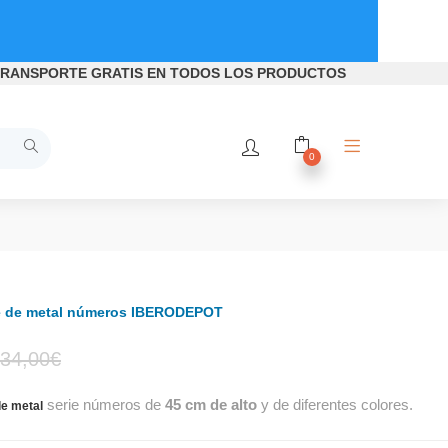
RANSPORTE GRATIS
EN TODOS LOS PRODUCTOS
0
e de metal números IBERODEPOT
El
El
34,00
€
serie números de
45 cm de alto
y de diferentes colores.
precio
precio
de metal