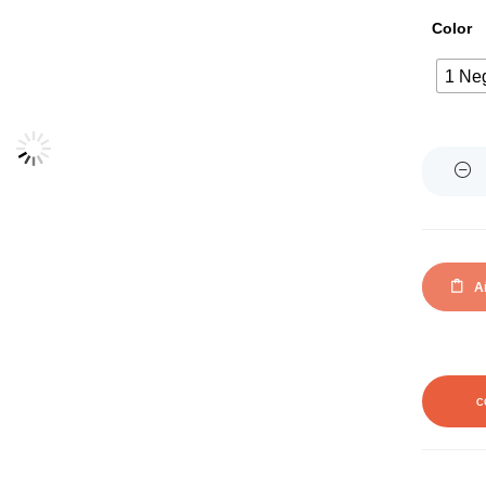
Color
1 Ne
Quantity
Añ
C